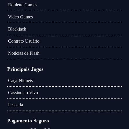
Roulette Games
Video Games
Blackjack
Contrato Usuário
Notícias de Flash
Principais Jogos
Caça-Níqueis
Cassino ao Vivo
Pescaria
Pagamento Seguro