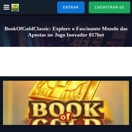
Pular
ENTRAR
CADASTRAR-SE
para
o
conteúdo
BookOfGoldClassic: Explore o Fascinante Mundo das
Apostas no Jogo Inovador 017bet