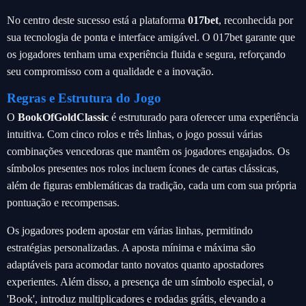
No centro deste sucesso está a plataforma
017bet
, reconhecida por
sua tecnologia de ponta e interface amigável. O 017bet garante que
os jogadores tenham uma experiência fluida e segura, reforçando
seu compromisso com a qualidade e a inovação.
Regras e Estrutura do Jogo
O
BookOfGoldClassic
é estruturado para oferecer uma experiência
intuitiva. Com cinco rolos e três linhas, o jogo possui várias
combinações vencedoras que mantêm os jogadores engajados. Os
símbolos presentes nos rolos incluem ícones de cartas clássicas,
além de figuras emblemáticas da tradição, cada um com sua própria
pontuação e recompensas.
Os jogadores podem apostar em várias linhas, permitindo
estratégias personalizadas. A aposta mínima e máxima são
adaptáveis para acomodar tanto novatos quanto apostadores
experientes. Além disso, a presença de um símbolo especial, o
'Book', introduz multiplicadores e rodadas grátis, elevando a