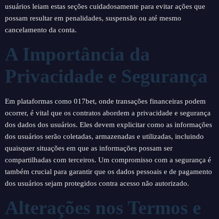
usuários leiam estas seções cuidadosamente para evitar ações que
possam resultar em penalidades, suspensão ou até mesmo
cancelamento da conta.
A Importância da
Privacidade e Segurança
Em plataformas como 017bet, onde transações financeiras podem
ocorrer, é vital que os contratos abordem a privacidade e segurança
dos dados dos usuários. Eles devem explicitar como as informações
dos usuários serão coletadas, armazenadas e utilizadas, incluindo
quaisquer situações em que as informações possam ser
compartilhadas com terceiros. Um compromisso com a segurança é
também crucial para garantir que os dados pessoais e de pagamento
dos usuários sejam protegidos contra acesso não autorizado.
Alterações nos Termos e