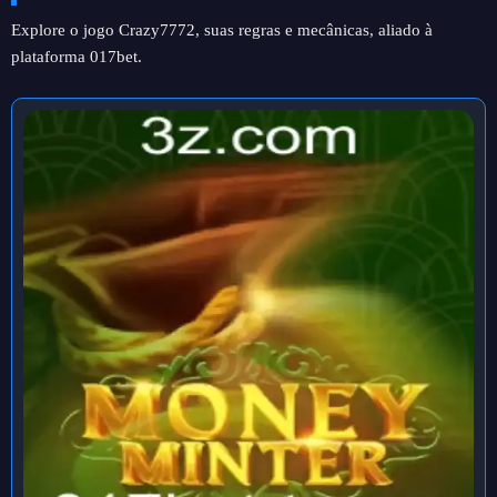
Explore o jogo Crazy7772, suas regras e mecânicas, aliado à
plataforma 017bet.