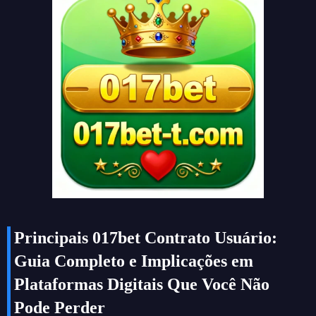
Principais 017bet Contrato Usuário:
Guia Completo e Implicações em
Plataformas Digitais Que Você Não
Pode Perder