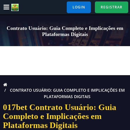
Pular
LOGIN
REGISTRAR
para
o
conteúdo
Contrato Usuário: Guia Completo e Implicações em
Plataformas Digitais
CONTRATO USUÁRIO: GUIA COMPLETO E IMPLICAÇÕES EM
PLATAFORMAS DIGITAIS
017bet Contrato Usuário: Guia
Completo e Implicações em
Plataformas Digitais