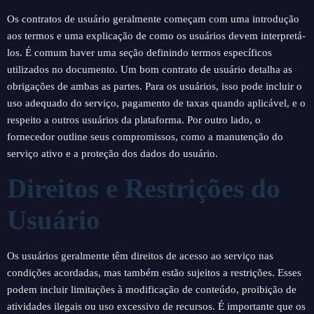
Os contratos de usuário geralmente começam com uma introdução
aos termos e uma explicação de como os usuários devem interpretá-
los. É comum haver uma seção definindo termos específicos
utilizados no documento. Um bom contrato de usuário detalha as
obrigações de ambas as partes. Para os usuários, isso pode incluir o
uso adequado do serviço, pagamento de taxas quando aplicável, e o
respeito a outros usuários da plataforma. Por outro lado, o
fornecedor outline seus compromissos, como a manutenção do
serviço ativo e a proteção dos dados do usuário.
Direitos e Restrições do
Usuário
Os usuários geralmente têm direitos de acesso ao serviço nas
condições acordadas, mas também estão sujeitos a restrições. Esses
podem incluir limitações à modificação de conteúdo, proibição de
atividades ilegais ou uso excessivo de recursos. É importante que os