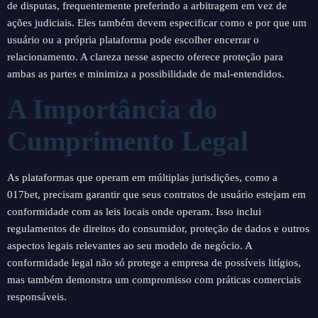
de disputas, frequentemente preferindo a arbitragem em vez de
ações judiciais. Eles também devem especificar como e por que um
usuário ou a própria plataforma pode escolher encerrar o
relacionamento. A clareza nesse aspecto oferece proteção para
ambas as partes e minimiza a possibilidade de mal-entendidos.
A Importância do
Cumprimento Legal
As plataformas que operam em múltiplas jurisdições, como a
017bet, precisam garantir que seus contratos de usuário estejam em
conformidade com as leis locais onde operam. Isso inclui
regulamentos de direitos do consumidor, proteção de dados e outros
aspectos legais relevantes ao seu modelo de negócio. A
conformidade legal não só protege a empresa de possíveis litígios,
mas também demonstra um compromisso com práticas comerciais
responsáveis.