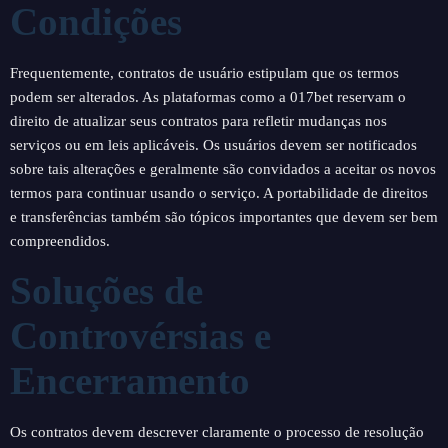
Condições
Frequentemente, contratos de usuário estipulam que os termos
podem ser alterados. As plataformas como a 017bet reservam o
direito de atualizar seus contratos para refletir mudanças nos
serviços ou em leis aplicáveis. Os usuários devem ser notificados
sobre tais alterações e geralmente são convidados a aceitar os novos
termos para continuar usando o serviço. A portabilidade de direitos
e transferências também são tópicos importantes que devem ser bem
compreendidos.
Soluções de
Controvérsias e
Encerramento
Os contratos devem descrever claramente o processo de resolução