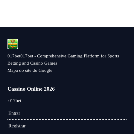
017bet017bet - Comprehensive Gaming Platform for Sports
Betting and Casino Games
Mapa do site do Google
Cassino Online 2026
017bet
Entrar
Registrar