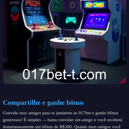
Compartilhe e ganhe bônus
Convide seus amigos para se juntarem ao 017bet e ganhe bônus
generosos! É simples — basta convidar um amigo e você receberá
instantaneamente um bônus de R$300. Quanto mais amigos você