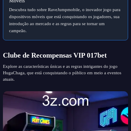
Móveis
Descubra tudo sobre RaveJumpmobile, o inovador jogo para
dispositivos móveis que está conquistando os jogadores, sua
introdução ao mercado e as regras para se tornar um
campeão.
Clube de Recompensas VIP 017bet
Explore as características únicas e as regras intrigantes do jogo
HugaChaga, que está conquistando o público em meio a eventos
atuais.