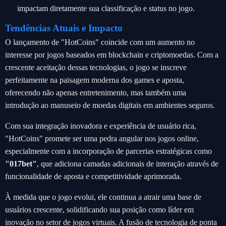
impactam diretamente sua classificação e status no jogo.
Tendências Atuais e Impacto
O lançamento de "HotCoins" coincide com um aumento no
interesse por jogos baseados em blockchain e criptomoedas. Com a
crescente aceitação dessas tecnologias, o jogo se inscreve
perfeitamente na paisagem moderna dos games e aposta,
oferecendo não apenas entretenimento, mas também uma
introdução ao manuseio de moedas digitais em ambientes seguros.
Com sua integração inovadora e experiência de usuário rica,
"HotCoins" promete ser uma pedra angular nos jogos online,
especialmente com a incorporação de parcerias estratégicas como
"017bet"
, que adiciona camadas adicionais de interação através de
funcionalidade de aposta e competitividade aprimorada.
À medida que o jogo evolui, ele continua a atrair uma base de
usuários crescente, solidificando sua posição como líder em
inovação no setor de jogos virtuais. A fusão de tecnologia de ponta