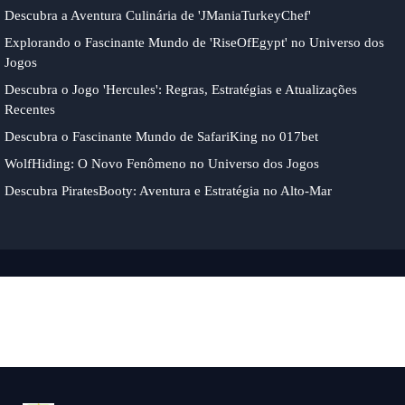
Descubra a Aventura Culinária de 'JManiaTurkeyChef'
Explorando o Fascinante Mundo de 'RiseOfEgypt' no Universo dos
Jogos
Descubra o Jogo 'Hercules': Regras, Estratégias e Atualizações
Recentes
Descubra o Fascinante Mundo de SafariKing no 017bet
WolfHiding: O Novo Fenômeno no Universo dos Jogos
Descubra PiratesBooty: Aventura e Estratégia no Alto-Mar