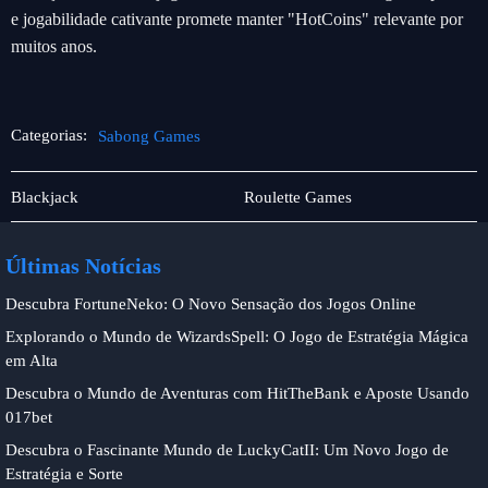
e jogabilidade cativante promete manter "HotCoins" relevante por
muitos anos.
Categorias:
Sabong Games
Video
Sabong
Blackjack
Roulette Games
Games
Games
Últimas Notícias
Descubra FortuneNeko: O Novo Sensação dos Jogos Online
Explorando o Mundo de WizardsSpell: O Jogo de Estratégia Mágica
em Alta
Descubra o Mundo de Aventuras com HitTheBank e Aposte Usando
017bet
Descubra o Fascinante Mundo de LuckyCatII: Um Novo Jogo de
Estratégia e Sorte