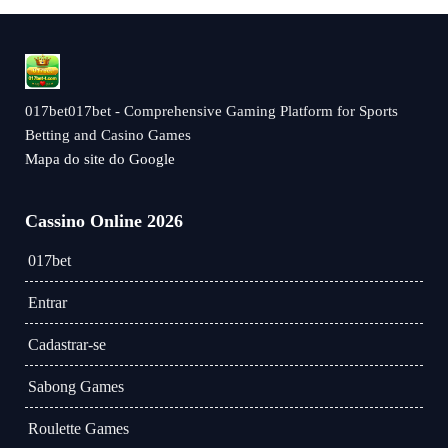
017bet017bet - Comprehensive Gaming Platform for Sports
Betting and Casino Games
Mapa do site do Google
Cassino Online 2026
017bet
Entrar
Cadastrar-se
Sabong Games
Roulette Games