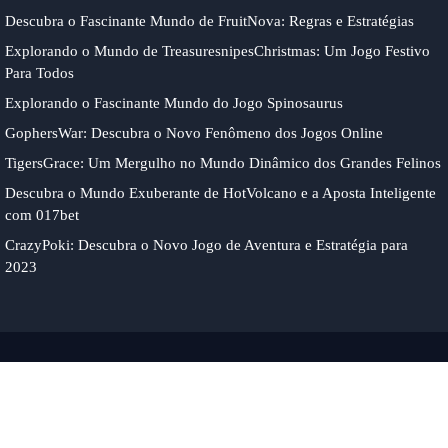
Descubra o Fascinante Mundo de FruitNova: Regras e Estratégias
Explorando o Mundo de TreasuresnipesChristmas: Um Jogo Festivo
Para Todos
Explorando o Fascinante Mundo do Jogo Spinosaurus
GophersWar: Descubra o Novo Fenômeno dos Jogos Online
TigersGrace: Um Mergulho no Mundo Dinâmico dos Grandes Felinos
Descubra o Mundo Exuberante de HotVolcano e a Aposta Inteligente
com 017bet
CrazyPoki: Descubra o Novo Jogo de Aventura e Estratégia para
2023