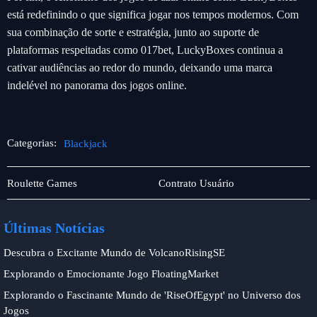
está redefinindo o que significa jogar nos tempos modernos. Com
sua combinação de sorte e estratégia, junto ao suporte de
plataformas respeitadas como 017bet, LuckyBoxes continua a
cativar audiências ao redor do mundo, deixando uma marca
indelével no panorama dos jogos online.
Categorias:
Blackjack
Sabong
Blackjack
Roulette Games
Contrato Usuário
Games
Últimas Notícias
Descubra o Excitante Mundo de VolcanoRisingSE
Explorando o Emocionante Jogo FloatingMarket
Explorando o Fascinante Mundo de 'RiseOfEgypt' no Universo dos
Jogos