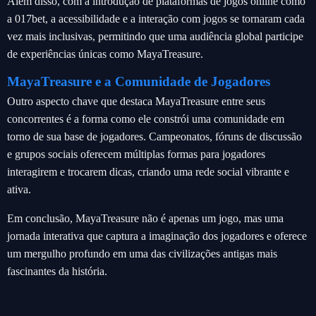
Além disso, com a introdução de plataformas de jogos online como
a 017bet, a acessibilidade e a interação com jogos se tornaram cada
vez mais inclusivas, permitindo que uma audiência global participe
de experiências únicas como MayaTreasure.
MayaTreasure e a Comunidade de Jogadores
Outro aspecto chave que destaca MayaTreasure entre seus
concorrentes é a forma como ele constrói uma comunidade em
torno de sua base de jogadores. Campeonatos, fóruns de discussão
e grupos sociais oferecem múltiplas formas para jogadores
interagirem e trocarem dicas, criando uma rede social vibrante e
ativa.
Em conclusão, MayaTreasure não é apenas um jogo, mas uma
jornada interativa que captura a imaginação dos jogadores e oferece
um mergulho profundo em uma das civilizações antigas mais
fascinantes da história.