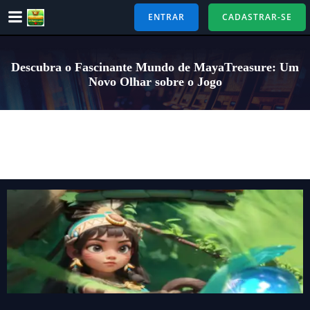
Pular
ENTRAR
CADASTRAR-SE
para
o
conteúdo
Descubra o Fascinante Mundo de MayaTreasure: Um
Novo Olhar sobre o Jogo