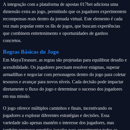
A integração com a plataforma de apostas 017bet adiciona uma
dimensão extra ao jogo, permitindo que os jogadores experimentem
recompensas reais dentro da jornada virtual. Este elemento é cada
vez mais popular entre os fãs de jogos, que buscam experiências
que combinem entretenimento e oportunidades de ganhos
concretos.
Regras Básicas do Jogo
Em MayaTreasure, as regras são projetadas para equilibrar desafio e
acessibilidade. Os jogadores precisam resolver enigmas, superar
armadilhas e negociar com personagens dentro do jogo para coletar
tesouros e avançar para novos níveis. Cada decisão pode impactar
diretamente o fluxo do jogo e determinar o sucesso dos jogadores
em sua missão.
O jogo oferece múltiplos caminhos e finais, incentivando os
jogadores a explorar diferentes estratégias e decisões. Essa
variedade não apenas mantém o interesse dos jogadores, mas
também promove repetidas jogadas para experimentar todos os