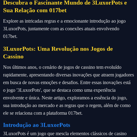
Descubra o Fascinante Mundo de 3LuxorPots e
Sua Relação com 017bet
Explore as intricadas regras e a emocionante introdução ao jogo
3LuxorPots, juntamente com as conexões atuais envolvendo
017bet.
3LuxorPots: Uma Revolução nos Jogos de
Cassino
Nos últimos anos, o cenário de jogos de cassino tem evoluído
rapidamente, apresentando diversas inovações que atraem jogadores
em busca de novas emoções e desafios. Entre essas inovações está
o jogo '3LuxorPots', que se destaca como uma experiência
envolvente e única. Neste artigo, exploramos a essência do jogo,
sua introdução ao mercado e as regras que o regem, além de como
ele se relaciona com a plataforma 017bet.
Introdução ao 3LuxorPots
3LuxorPots é um jogo que mescla elementos clássicos de casino