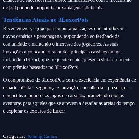
de jackpot pode proporcionar vantagens adicionais.
Tendências Atuais no 3LuxorPots
Recentemente, o jogo passou por atualizações que introduzem
novos cenários e personagens, respondendo ao feedback da
comunidade e mantendo o interesse dos jogadores. As suas
inovações o colocam no radar dos principais cassinos online,
incluindo a 017bet, que frequentemente apresenta slot-tournments
com prêmios baseados no 3LuxorPots.
O compromisso do 3LuxorPots com a excelência em experiência de
usuário, aliada à segurança e inovação, consolida sua presença no
competitivo mundo dos jogos de cassinos, prometendo muitas
aventuras para aqueles que se atrevem a desafiar as areias do tempo
e explorar os tesouros de Luxor.
Categorias:
Sabong Games