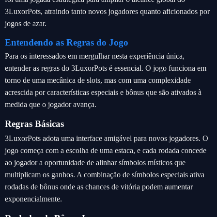
3LuxorPots, atraindo tanto novos jogadores quanto aficionados por
jogos de azar.
Entendendo as Regras do Jogo
Para os interessados em mergulhar nesta experiência única,
entender as regras do 3LuxorPots é essencial. O jogo funciona em
torno de uma mecânica de slots, mas com uma complexidade
acrescida por características especiais e bônus que são ativados à
medida que o jogador avança.
Regras Básicas
3LuxorPots adota uma interface amigável para novos jogadores. O
jogo começa com a escolha de uma estaca, e cada rodada concede
ao jogador a oportunidade de alinhar símbolos místicos que
multiplicam os ganhos. A combinação de símbolos especiais ativa
rodadas de bônus onde as chances de vitória podem aumentar
exponencialmente.