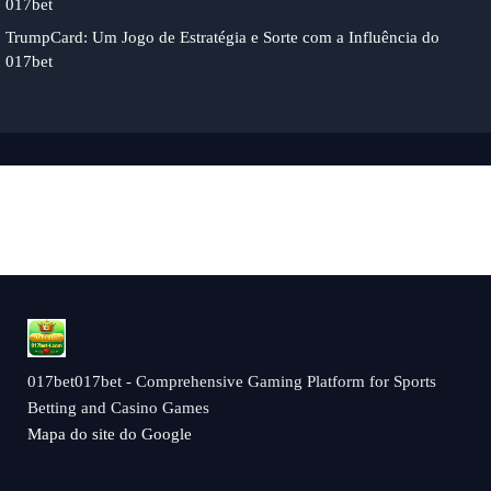
017bet
TrumpCard: Um Jogo de Estratégia e Sorte com a Influência do
017bet
017bet017bet - Comprehensive Gaming Platform for Sports
Betting and Casino Games
Mapa do site do Google