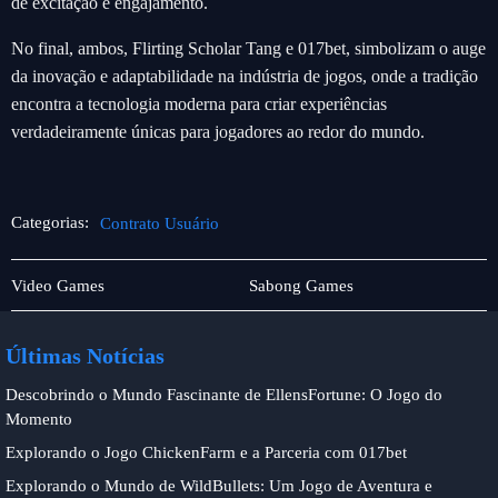
de excitação e engajamento.
No final, ambos, Flirting Scholar Tang e 017bet, simbolizam o auge
da inovação e adaptabilidade na indústria de jogos, onde a tradição
encontra a tecnologia moderna para criar experiências
verdadeiramente únicas para jogadores ao redor do mundo.
Categorias:
Contrato Usuário
Roulette
Contrato
Video Games
Sabong Games
Games
Usuário
Últimas Notícias
Descobrindo o Mundo Fascinante de EllensFortune: O Jogo do
Momento
Explorando o Jogo ChickenFarm e a Parceria com 017bet
Explorando o Mundo de WildBullets: Um Jogo de Aventura e