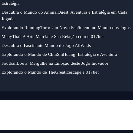
Estratégia
Descubra o Mundo do AnimalQuest: Aventura e Estratégia em Cada
Jogada
Explorando RunningToro: Um Novo Fenômeno no Mundo dos Jogos
MuayThai: A Arte Marcial e Sua Relação com o 017bet
Descubra o Fascinante Mundo do Jogo AllWilds
Explorando o Mundo de ChinShiHuang: Estratégia e Aventura
FootballBoots: Mergulhe na Emoção deste Jogo Inovador
Explorando o Mundo de TheGreatIcescape e 017bet