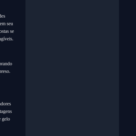
des
 em seu
stas se
gíveis.
ebrando
preso.
adores
tagens
e gelo