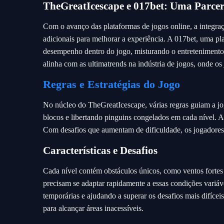
TheGreatIcescape e 017bet: Uma Parcer
Com o avanço das plataformas de jogos online, a integr
adicionais para melhorar a experiência. A 017bet, uma pl
desempenho dentro do jogo, misturando o entretenimento
alinha com as ultimatrends na indústria de jogos, onde 
Regras e Estratégias do Jogo
No núcleo do TheGreatIcescape, várias regras guiam a j
blocos e libertando pinguins congelados em cada nível. A 
Com desafios que aumentam de dificuldade, os jogadores 
Características e Desafios
Cada nível contém obstáculos únicos, como ventos fortes
precisam se adaptar rapidamente a essas condições variá
temporárias e ajudando a superar os desafios mais difícei
para alcançar áreas inacessíveis.