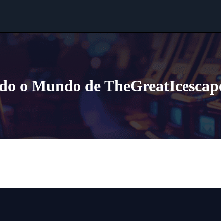
do o Mundo de TheGreatIcescape