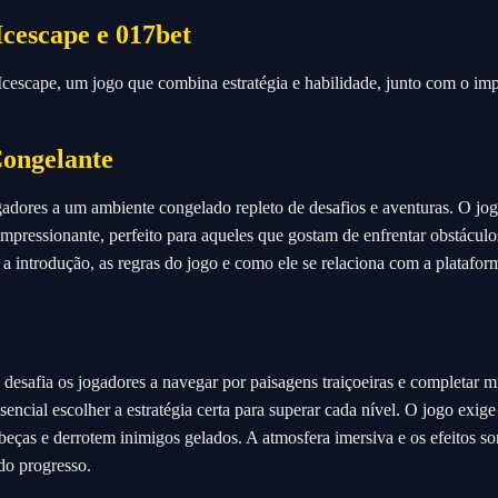
cescape e 017bet
cescape, um jogo que combina estratégia e habilidade, junto com o im
ongelante
adores a um ambiente congelado repleto de desafios e aventuras. O jo
impressionante, perfeito para aqueles que gostam de enfrentar obstáculo
 a introdução, as regras do jogo e como ele se relaciona com a platafor
safia os jogadores a navegar por paisagens traiçoeiras e completar m
sencial escolher a estratégia certa para superar cada nível. O jogo exige
eças e derrotem inimigos gelados. A atmosfera imersiva e os efeitos s
do progresso.