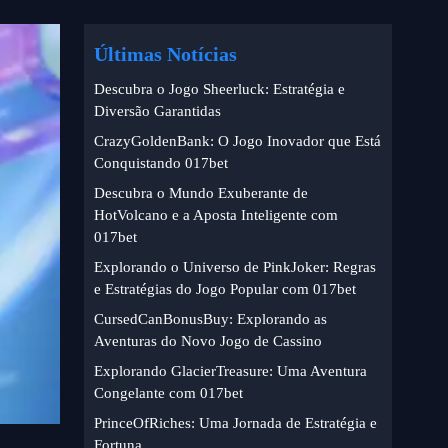
Últimas Notícias
Descubra o Jogo Sheerluck: Estratégia e
Diversão Garantidas
CrazyGoldenBank: O Jogo Inovador que Está
Conquistando 017bet
Descubra o Mundo Exuberante de
HotVolcano e a Aposta Inteligente com
017bet
Explorando o Universo de PinkJoker: Regras
e Estratégias do Jogo Popular com 017bet
CursedCanBonusBuy: Explorando as
Aventuras do Novo Jogo de Cassino
Explorando GlacierTreasure: Uma Aventura
Congelante com 017bet
PrinceOfRiches: Uma Jornada de Estratégia e
Fortuna