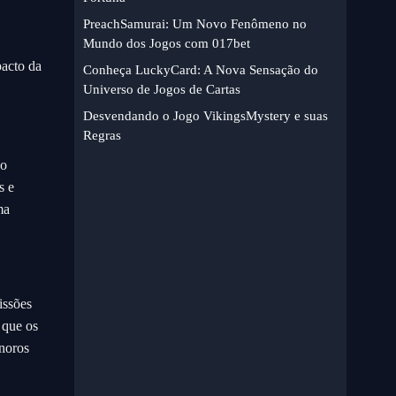
PreachSamurai: Um Novo Fenômeno no
Mundo dos Jogos com 017bet
pacto da
Conheça LuckyCard: A Nova Sensação do
Universo de Jogos de Cartas
Desvendando o Jogo VikingsMystery e suas
Regras
go
s e
ma
issões
 que os
onoros