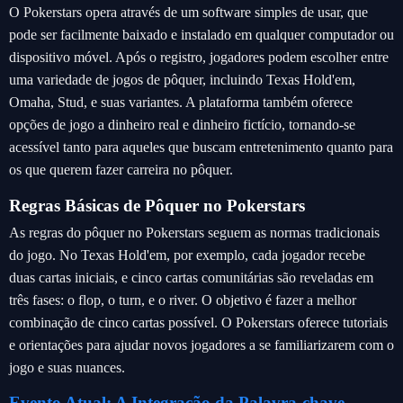
O Pokerstars opera através de um software simples de usar, que
pode ser facilmente baixado e instalado em qualquer computador ou
dispositivo móvel. Após o registro, jogadores podem escolher entre
uma variedade de jogos de pôquer, incluindo Texas Hold'em,
Omaha, Stud, e suas variantes. A plataforma também oferece
opções de jogo a dinheiro real e dinheiro fictício, tornando-se
acessível tanto para aqueles que buscam entretenimento quanto para
os que querem fazer carreira no pôquer.
Regras Básicas de Pôquer no Pokerstars
As regras do pôquer no Pokerstars seguem as normas tradicionais
do jogo. No Texas Hold'em, por exemplo, cada jogador recebe
duas cartas iniciais, e cinco cartas comunitárias são reveladas em
três fases: o flop, o turn, e o river. O objetivo é fazer a melhor
combinação de cinco cartas possível. O Pokerstars oferece tutoriais
e orientações para ajudar novos jogadores a se familiarizarem com o
jogo e suas nuances.
Evento Atual: A Integração da Palavra-chave