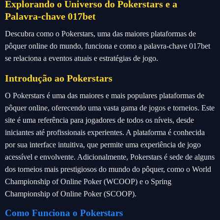
Explorando o Universo do Pokerstars e a
Palavra-chave 017bet
Descubra como o Pokerstars, uma das maiores plataformas de
pôquer online do mundo, funciona e como a palavra-chave 017bet
se relaciona a eventos atuais e estratégias de jogo.
Introdução ao Pokerstars
O Pokerstars é uma das maiores e mais populares plataformas de
pôquer online, oferecendo uma vasta gama de jogos e torneios. Este
site é uma referência para jogadores de todos os níveis, desde
iniciantes até profissionais experientes. A plataforma é conhecida
por sua interface intuitiva, que permite uma experiência de jogo
acessível e envolvente. Adicionalmente, Pokerstars é sede de alguns
dos torneios mais prestigiosos do mundo do pôquer, como o World
Championship of Online Poker (WCOOP) e o Spring
Championship of Online Poker (SCOOP).
Como Funciona o Pokerstars